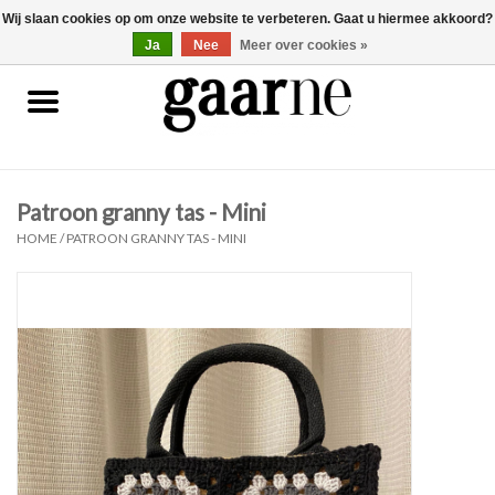
Wij slaan cookies op om onze website te verbeteren. Gaat u hiermee akkoord?
0 Artikelen - €0,00
gaarne.be
Ja
Nee
Meer over cookies »
Patronen
KOOPJES
Patroon granny tas - Mini
Garen
HOME
/
PATROON GRANNY TAS - MINI
Benodigdheden
Gaarne gemaakt
Cadeaubonnen
Pakketten