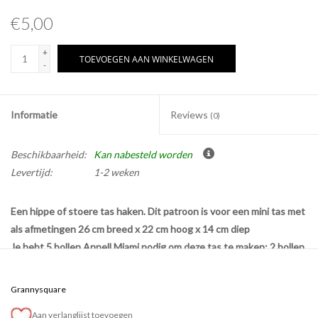
€5,00
+
TOEVOEGEN AAN WINKELWAGEN
-
Informatie
Reviews
(0)
Beschikbaarheid:
Kan nabesteld worden
Levertijd:
1-2 weken
Een hippe of stoere tas haken. Dit patroon is voor een mini tas met
als afmetingen 26 cm breed x 22 cm hoog x 14 cm diep
Je hebt 5 bollen Annell Miami nodig om deze tas te maken: 2 bollen
van de hoofdkleur en 1 bol van 3 andere kleuren.
Dus kies je kleuren, je tas en je hebt ook haaknaald 3 nodig om dit
Grannysquare
prachtig project te maken.
Aan verlanglijst toevoegen