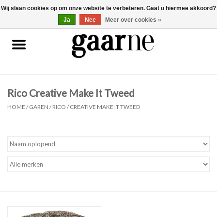
Wij slaan cookies op om onze website te verbeteren. Gaat u hiermee akkoord?
0 Artikelen - €0,00
gaarne.be
Ja
Nee
Meer over cookies »
Patronen
KOOPJES
Rico Creative Make It Tweed
Garen
HOME
/
GAREN
/
RICO
/
CREATIVE MAKE IT TWEED
Benodigdheden
Gaarne gemaakt
Cadeaubonnen
Pakketten