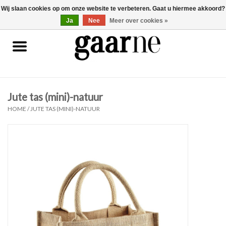
Wij slaan cookies op om onze website te verbeteren. Gaat u hiermee akkoord?
0 Artikelen - €0,00
gaarne.be
Ja
Nee
Meer over cookies »
Patronen
KOOPJES
Jute tas (mini)-natuur
Garen
HOME
/
JUTE TAS (MINI)-NATUUR
Benodigdheden
Gaarne gemaakt
Cadeaubonnen
Pakketten