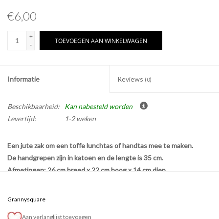
€6,00
+
TOEVOEGEN AAN WINKELWAGEN
-
Informatie
Reviews
(0)
Beschikbaarheid:
Kan nabesteld worden
Levertijd:
1-2 weken
Een jute zak om een toffe lunchtas of handtas mee te maken.
De handgrepen zijn in katoen en de lengte is 35 cm.
Afmetingen: 26 cm breed x 22 cm hoog x 14 cm diep
Grannysquare
Aan verlanglijst toevoegen