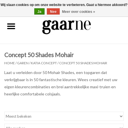
Wij slaan cookies op om onze website te verbeteren. Gaat u hiermee akkoord?
0 Artikelen - €0,00
gaarne.be
Ja
Nee
Meer over cookies »
Patronen
KOOPJES
Concept 50 Shades Mohair
Garen
HOME
/
GAREN
/
KATIA CONCEPT
/
CONCEPT 50 SHADES MOHAIR
Laat u verleiden door 50 Mohair Shades, een topgaren dat
Benodigdheden
verkrijgbaar is in 50 fantastische kleuren. Wees creatief met uw
eigen kleurencombinaties en brei aantrekkelijke maxi-truien en
Gaarne gemaakt
heerlijke comfortabele colsjaals.
Cadeaubonnen
Pakketten