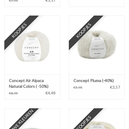
€5,57
€7,95
KOOPJES
KOOPJES
Concept Air Alpaca
Concept Pluma (-40%)
Natural Colors ( -50%)
€3,57
€5,95
€4,48
€8,95
NIEUWE KLEUREN
KOOPJES