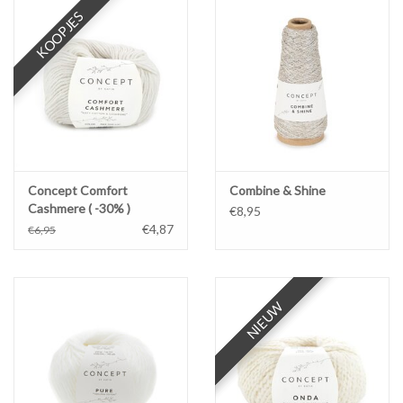
KOOPJES
Concept Comfort
Combine & Shine
Cashmere ( -30% )
€8,95
€4,87
€6,95
NIEUW
NIEUW