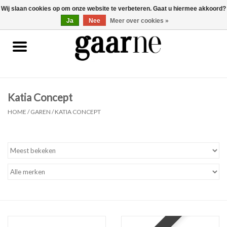
Wij slaan cookies op om onze website te verbeteren. Gaat u hiermee akkoord?
0 Artikelen - €0,00
gaarne.be
Ja
Nee
Meer over cookies »
Patronen
KOOPJES
Katia Concept
Garen
HOME
/
GAREN
/
KATIA CONCEPT
Benodigdheden
Gaarne gemaakt
Cadeaubonnen
Pakketten