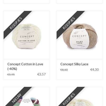
KOOPJES
KOOPJES
Concept Cotton in Love
Concept Silky Lace
(-40%)
€4,30
€8,60
€3,57
€5,95
KOOPJES
NIEUW
NIEUW