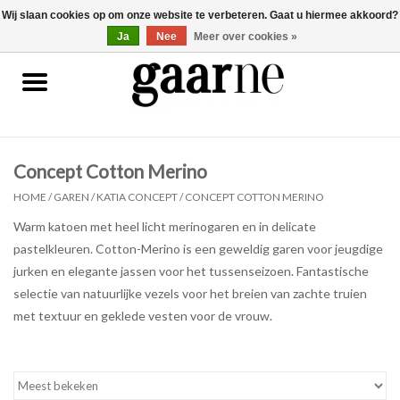
Wij slaan cookies op om onze website te verbeteren. Gaat u hiermee akkoord?
0 Artikelen - €0,00
gaarne.be
Ja
Nee
Meer over cookies »
Patronen
KOOPJES
Concept Cotton Merino
Garen
HOME
/
GAREN
/
KATIA CONCEPT
/
CONCEPT COTTON MERINO
Warm katoen met heel licht merinogaren en in delicate
Benodigdheden
pastelkleuren. Cotton-Merino is een geweldig garen voor jeugdige
jurken en elegante jassen voor het tussenseizoen. Fantastische
Gaarne gemaakt
selectie van natuurlijke vezels voor het breien van zachte truien
met textuur en geklede vesten voor de vrouw.
Cadeaubonnen
Pakketten