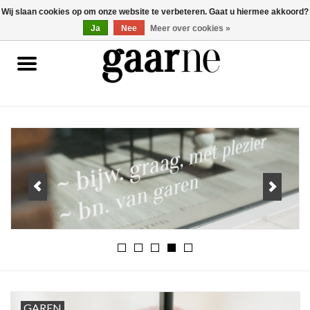
Wij slaan cookies op om onze website te verbeteren. Gaat u hiermee akkoord?
0 Artikelen - €0,00
gaarne.be
Ja
Nee
Meer over cookies »
Patronen
KOOPJES
Garen
Benodigdheden
Gaarne gemaakt
Cadeaubonnen
Pakketten
GAREN