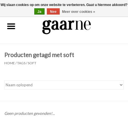
Wij slaan cookies op om onze website te verbeteren. Gaat u hiermee akkoord?
0 Artikelen - €0,00
gaarne.be
Ja
Nee
Meer over cookies »
Patronen
KOOPJES
Producten getagd met soft
Garen
HOME
/
TAGS
/
SOFT
Benodigdheden
Gaarne gemaakt
Cadeaubonnen
Geen producten gevonden!...
Pakketten