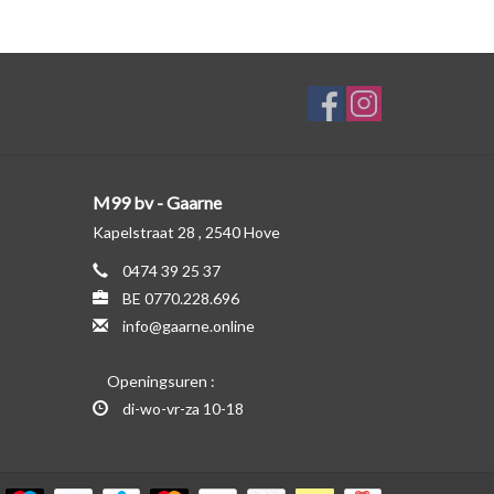
M99 bv - Gaarne
Kapelstraat 28 , 2540 Hove
0474 39 25 37
BE 0770.228.696
info@gaarne.online
Openingsuren :
di-wo-vr-za 10-18