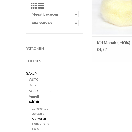
Kid Mohair ( -40%)
PATRONEN
€4,92
KOOPJES
GAREN
W&TG
Katia
Katia Concept
Annell
Adriafil
Cenerentola
Genziana
Kid Mohair
Sierra Andina
Sedici