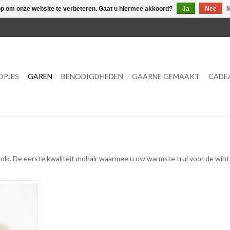
op om onze website te verbeteren. Gaat u hiermee akkoord?
Ja
Nee
M
OPJES
GAREN
BENODIGDHEDEN
GAARNE GEMAAKT
CADE
 wolk. De eerste kwaliteit mohair waarmee u uw warmste trui voor de wint
S