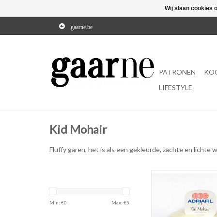
Wij slaan cookies 
gaarne.be
PATRONEN
KO
LIFESTYLE
Kid Mohair
Fluffy garen, het is als een gekleurde, zachte en lichte
MEER OPTIE
Min: €
0
Max: €
5