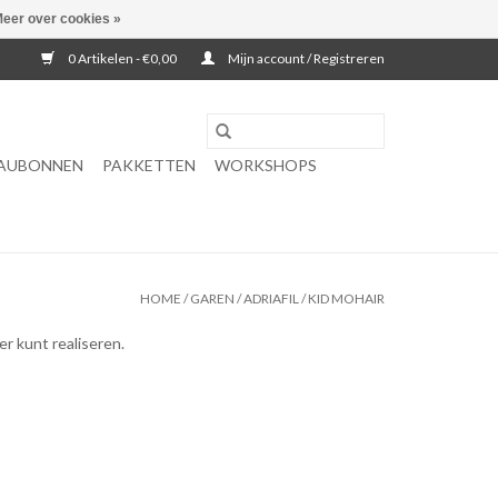
eer over cookies »
0 Artikelen - €0,00
Mijn account / Registreren
AUBONNEN
PAKKETTEN
WORKSHOPS
HOME
/
GAREN
/
ADRIAFIL
/
KID MOHAIR
er kunt realiseren.