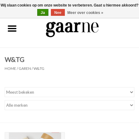
Wij slaan cookies op om onze website te verbeteren. Gaat u hiermee akkoord?
0 Artikelen - €0,00
gaarne.be
Ja
Nee
Meer over cookies »
Patronen
KOOPJES
W&TG
Garen
HOME
/
GAREN
/
W&TG
Benodigdheden
Gaarne gemaakt
Cadeaubonnen
Pakketten