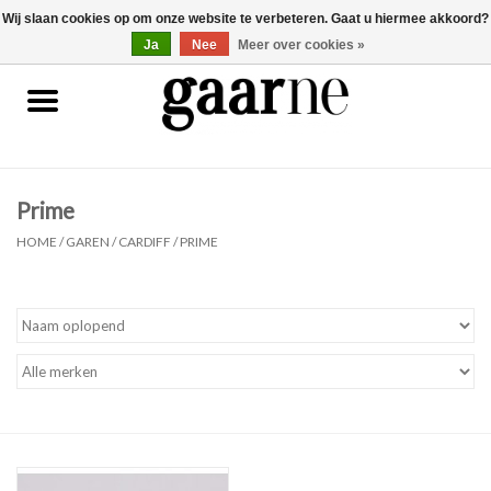
Wij slaan cookies op om onze website te verbeteren. Gaat u hiermee akkoord?
0 Artikelen - €0,00
gaarne.be
Ja
Nee
Meer over cookies »
Patronen
KOOPJES
Prime
Garen
HOME
/
GAREN
/
CARDIFF
/
PRIME
Benodigdheden
Gaarne gemaakt
Cadeaubonnen
Pakketten