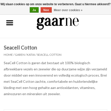
Wij slaan cookies op om onze website te verbeteren. Gaat u hiermee akkoord?
0 Artikelen - €0,00
gaarne.be
Ja
Nee
Meer over cookies »
Patronen
KOOPJES
Seacell Cotton
Garen
HOME
/
GAREN
/
KATIA
/
SEACELL COTTON
SeaCell Cotton is garen dat bestaat uit 100% biologisch
Benodigdheden
afbreekbare vezels en zeewier die op duurzame wijze zijn verzameld
door middel van een innoverend en volledig ecologisch proces. Brei
Gaarne gemaakt
met SeaCell Cotton zachte, comfortabele en huidvriendelijke
kleding met een hoog gehalte aan antioxidanten, vitamines,
Cadeaubonnen
aminozuren en mineralen uit zeewier.
Pakketten