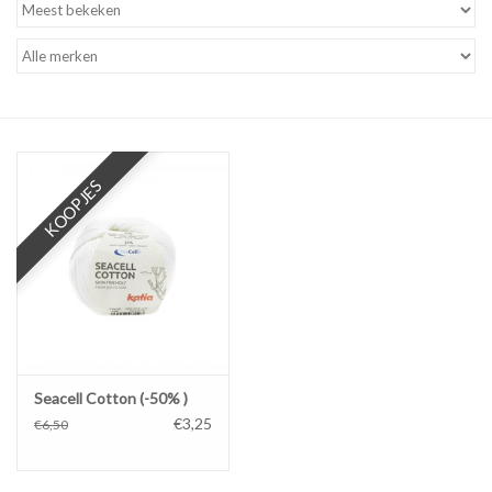
Workshops
Lifestyle
KOOPJES
Seacell Cotton (-50% )
€3,25
€6,50