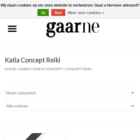
Wij slaan cookies op om onze website te verbeteren. Gaat u hiermee akkoord?
0 Artikelen - €0,00
gaarne.be
Ja
Nee
Meer over cookies »
Patronen
KOOPJES
Katia Concept Reiki
Garen
HOME
/
GAREN
/
KATIA CONCEPT
/
CONCEPT REIKI
Benodigdheden
Gaarne gemaakt
Cadeaubonnen
Pakketten