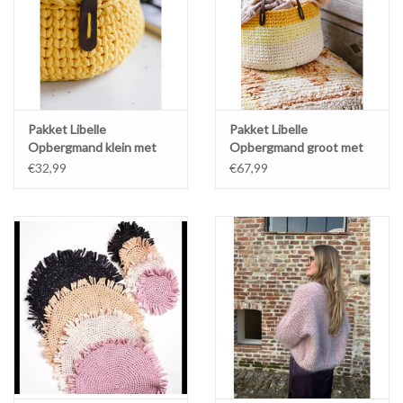
Pakket Libelle
Pakket Libelle
Opbergmand klein met
Opbergmand groot met
handvat
handvat
€32,99
€67,99