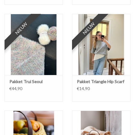
NIEUW
NIEUW
NIEUW
NIEUW
Pakket Trui Seoul
Pakket Triangle Hip Scarf
€44,90
€14,90