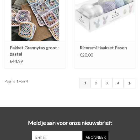
Pakket Grannytas groot -
Ricorumi Haakset Pasen
pastel
€20,00
€44,99
Pagina 1 van 4
1
2
3
4
Meld je aan voor onze nieuwsbrief:
ABONNEER