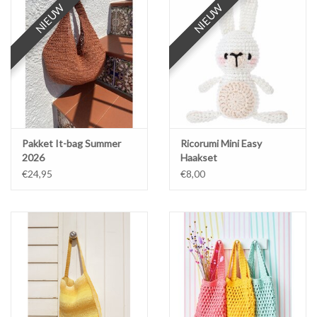
NIEUW
NIEUW
NIEUW
NIEUW
Workshops
Lifestyle
Pakket It-bag Summer
Ricorumi Mini Easy
2026
Haakset
€24,95
€8,00