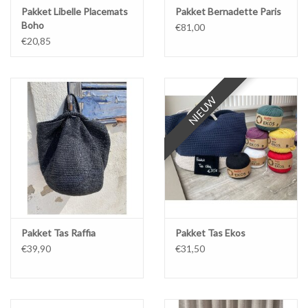
Pakket Libelle Placemats
Pakket Bernadette Paris
Boho
€81,00
€20,85
NIEUW
NIEUW
Pakket Tas Raffia
Pakket Tas Ekos
€39,90
€31,50