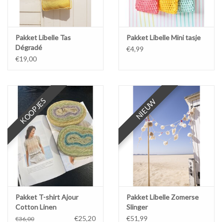
Pakket Libelle Tas
Pakket Libelle Mini tasje
Dégradé
€4,99
€19,00
KOOPJES
NIEUW
NIEUW
Pakket T-shirt Ajour
Pakket Libelle Zomerse
Cotton Linen
Slinger
€25,20
€51,99
€36,00