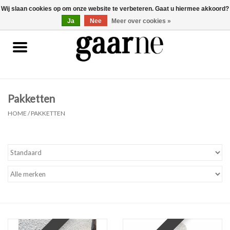
Wij slaan cookies op om onze website te verbeteren. Gaat u hiermee akkoord?
0 Artikelen - €0,00
gaarne.be
Ja
Nee
Meer over cookies »
Patronen
KOOPJES
Pakketten
Garen
HOME
/
PAKKETTEN
Benodigdheden
Gaarne gemaakt
Cadeaubonnen
Pakketten