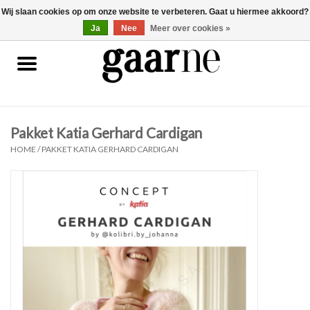
Wij slaan cookies op om onze website te verbeteren. Gaat u hiermee akkoord?
0 Artikelen - €0,00
gaarne.be
Ja
Nee
Meer over cookies »
Patronen
KOOPJES
Pakket Katia Gerhard Cardigan
Garen
HOME
/
PAKKET KATIA GERHARD CARDIGAN
Benodigdheden
Gaarne gemaakt
Cadeaubonnen
Pakketten