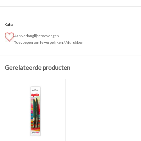
Ingenua bestaat uit 78% mohair, 13% polyamide en 9% wol.
Deze losse V-hals vest met een leuk strepenpatroon en
Katia
pofmouwen wordt top-down gebreid met naalden nr. 5.
Aan verlanglijst toevoegen
In dit pakket zit de benodigde wol en het patroon is gratis.
Toevoegen om te vergelijken
/
Afdrukken
Heb je graag andere kleuren, neem dan een kijke bij
Katia Ingenua
en geef je voorkeur op bij de opmerkingen.
Gerelateerde producten