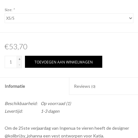
Size:
*
€53,70
+
TOEVOEGEN AAN WINKELWAGEN
-
Informatie
Reviews
(0)
Beschikbaarheid:
Op voorraad
(1)
Levertijd:
1-3 dagen
Om de 25ste verjaardag van Ingenua te vieren heeft de designer
@kolibri.by_johanna een vest ontworpen voor Katia.