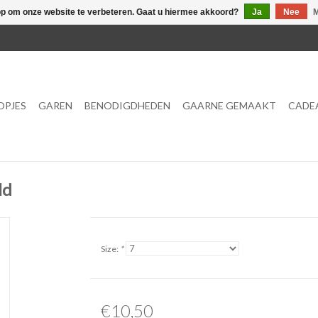
op om onze website te verbeteren. Gaat u hiermee akkoord?
Ja
Nee
M
OPJES
GAREN
BENODIGDHEDEN
GAARNE GEMAAKT
CADE
ld
Size:
*
€10,50