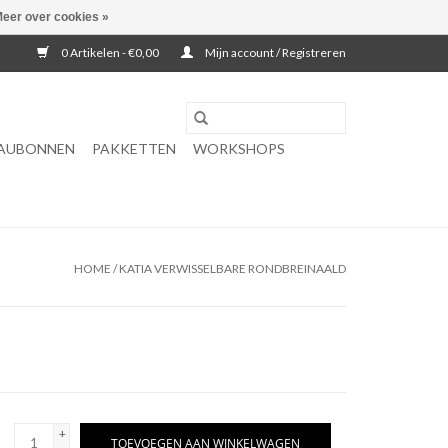
eer over cookies »
0 Artikelen - €0,00
Mijn account / Registreren
AUBONNEN
PAKKETTEN
WORKSHOPS
HOME
/
KATIA VERWISSELBARE RONDBREINAALD
+
TOEVOEGEN AAN WINKELWAGEN