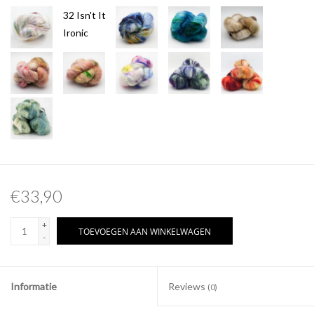
32 Isn't It
Ironic
€33,90
+
TOEVOEGEN AAN WINKELWAGEN
-
Informatie
Reviews
(0)