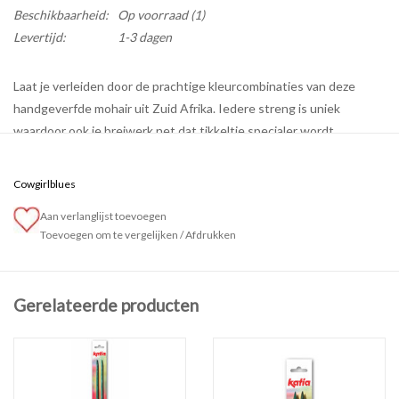
Beschikbaarheid:
Op voorraad
(1)
Levertijd:
1-3 dagen
Laat je verleiden door de prachtige kleurcombinaties van deze
handgeverfde mohair uit Zuid Afrika. Iedere streng is uniek
waardoor ook je breiwerk net dat tikkeltje specialer wordt.
Brei het garen met een enkele draad of kies voor een extra draad in
een effen kleur (bv. Drops Air).
Cowgirlblues
Voor een trui heb je +- 3 strengen nodig.
Aan verlanglijst toevoegen
Toevoegen om te vergelijken
/
Afdrukken
Technische specificaties:
Samenstelling: 78% Mohair - 13% Wol - 9% Nylon
Gerelateerde producten
Naaldgrootte:5-8 mm
Lengte: 200 m