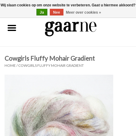
Wij slaan cookies op om onze website te verbeteren. Gaat u hiermee akkoord?
0 Artikelen - €0,00
gaarne.be
Ja
Nee
Meer over cookies »
Patronen
KOOPJES
Cowgirls Fluffy Mohair Gradient
Garen
HOME
/
COWGIRLS FLUFFY MOHAIR GRADIENT
Benodigdheden
Gaarne gemaakt
Cadeaubonnen
Pakketten