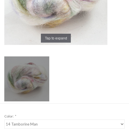
Workshops
Lifestyle
Tap to expand
Color:
*