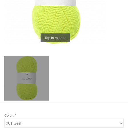
Workshops
Lifestyle
Tap to expand
Color:
*