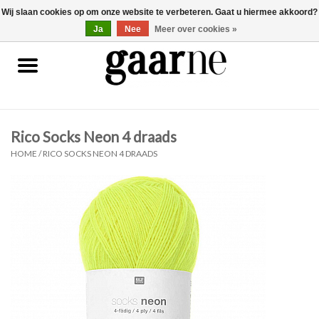
Wij slaan cookies op om onze website te verbeteren. Gaat u hiermee akkoord?
0 Artikelen - €0,00
gaarne.be
Ja
Nee
Meer over cookies »
Patronen
KOOPJES
Rico Socks Neon 4 draads
Garen
HOME
/
RICO SOCKS NEON 4 DRAADS
Benodigdheden
Gaarne gemaakt
Cadeaubonnen
Pakketten