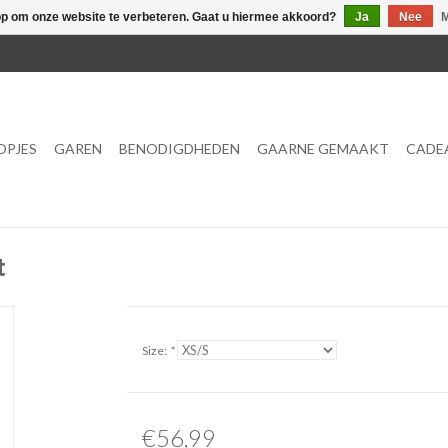
op om onze website te verbeteren. Gaat u hiermee akkoord?
Ja
Nee
M
OPJES
GAREN
BENODIGDHEDEN
GAARNE GEMAAKT
CADE
t
Size:
*
€56,99