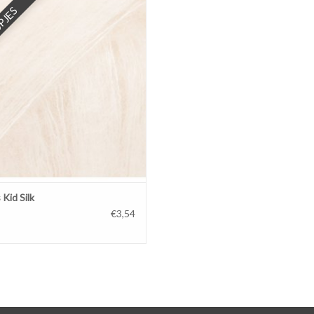
MEER OPTIES
PJES
Kid Silk
€3,54