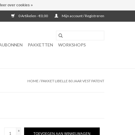
eer over cookies »
0 Artikelen - €0,00
Mijn account / Registreren
AUBONNEN
PAKKETTEN
WORKSHOPS
HOME
/
PAKKET LIBELLE 80 JAAR VEST PATENT
+
TOEVOEGEN AAN WINKELWAGEN