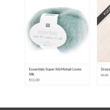
MEER OPTIES
KOO
Essentials Super Kid Mohair Loves
Drops 
Silk
€5,05
€11,00