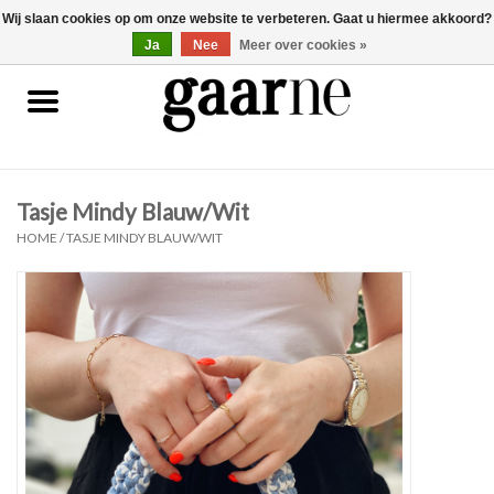
Wij slaan cookies op om onze website te verbeteren. Gaat u hiermee akkoord?
0 Artikelen - €0,00
gaarne.be
Ja
Nee
Meer over cookies »
Patronen
KOOPJES
Tasje Mindy Blauw/Wit
Garen
HOME
/
TASJE MINDY BLAUW/WIT
Benodigdheden
Gaarne gemaakt
Cadeaubonnen
Pakketten