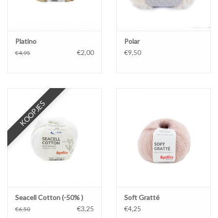
Platino
Polar
€2,00
€9,50
€4,95
KOOPJES
Seacell Cotton (-50% )
Soft Gratté
€3,25
€4,25
€6,50