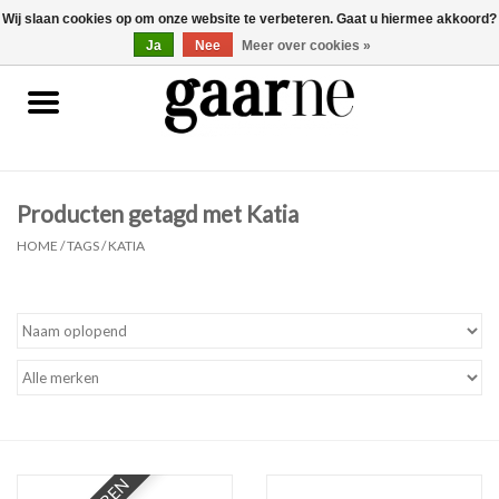
Wij slaan cookies op om onze website te verbeteren. Gaat u hiermee akkoord?
0 Artikelen - €0,00
gaarne.be
Ja
Nee
Meer over cookies »
Patronen
KOOPJES
Producten getagd met Katia
Garen
HOME
/
TAGS
/
KATIA
Benodigdheden
Gaarne gemaakt
Cadeaubonnen
Pakketten