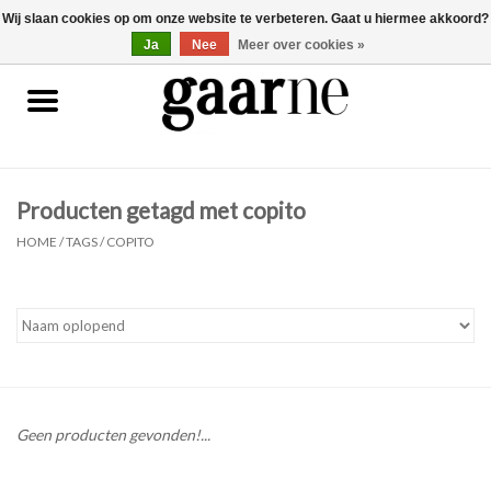
Wij slaan cookies op om onze website te verbeteren. Gaat u hiermee akkoord?
0 Artikelen - €0,00
gaarne.be
Ja
Nee
Meer over cookies »
Patronen
KOOPJES
Producten getagd met copito
Garen
HOME
/
TAGS
/
COPITO
Benodigdheden
Gaarne gemaakt
Cadeaubonnen
Geen producten gevonden!...
Pakketten