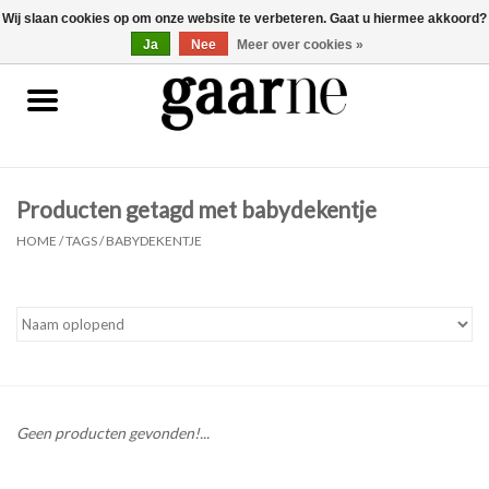
Wij slaan cookies op om onze website te verbeteren. Gaat u hiermee akkoord?
0 Artikelen - €0,00
gaarne.be
Ja
Nee
Meer over cookies »
Patronen
KOOPJES
Producten getagd met babydekentje
Garen
HOME
/
TAGS
/
BABYDEKENTJE
Benodigdheden
Gaarne gemaakt
Cadeaubonnen
Geen producten gevonden!...
Pakketten