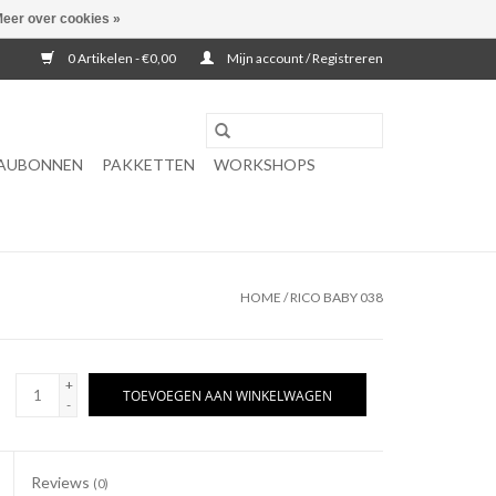
eer over cookies »
0 Artikelen - €0,00
Mijn account / Registreren
AUBONNEN
PAKKETTEN
WORKSHOPS
HOME
/
RICO BABY 038
+
TOEVOEGEN AAN WINKELWAGEN
-
Reviews
(0)