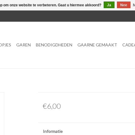
op om onze website te verbeteren. Gaat u hiermee akkoord?
Ja
Nee
M
OPJES
GAREN
BENODIGDHEDEN
GAARNE GEMAAKT
CADE
€6,00
Informatie