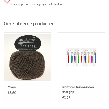
Deze grannytop wordt gehaakt met haaknaald 3,5.
Toevoegen om te vergelijken
/
Afdrukken
Bij het afrekenen kies je best voor afhalen in de winkel zodat we je
Gerelateerde producten
het patroon kunnen mailen.
Miami
Knitpro Haaknaalden
softgrip
€3,60
€3,95