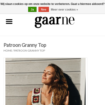
Wij slaan cookies op om onze website te verbeteren. Gaat u hiermee akkoord?
0 Artikelen - €0,00
gaarne.be
Ja
Nee
Meer over cookies »
Patronen
KOOPJES
Patroon Granny Top
Garen
HOME
/
PATROON GRANNY TOP
Benodigdheden
Gaarne gemaakt
Cadeaubonnen
Pakketten