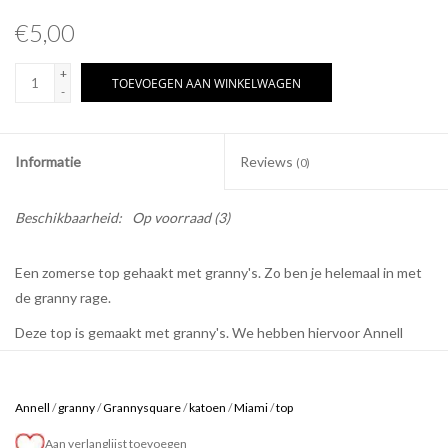
€5,00
+
TOEVOEGEN AAN WINKELWAGEN
-
Informatie
Reviews
(0)
Beschikbaarheid:
Op voorraad
(3)
Een zomerse top gehaakt met granny's. Zo ben je helemaal in met
de granny rage.
Deze top is gemaakt met granny's. We hebben hiervoor Annell
Miami gebruikt een katoen met acryl.
Voor deze top heb je in totaal 11 bollen nodig : 3 van de hoofdkleur
Annell
/
granny
/
Grannysquare
/
katoen
/
Miami
/
top
en 2 bollen van 4 andere kleuren.
Aan verlanglijst toevoegen