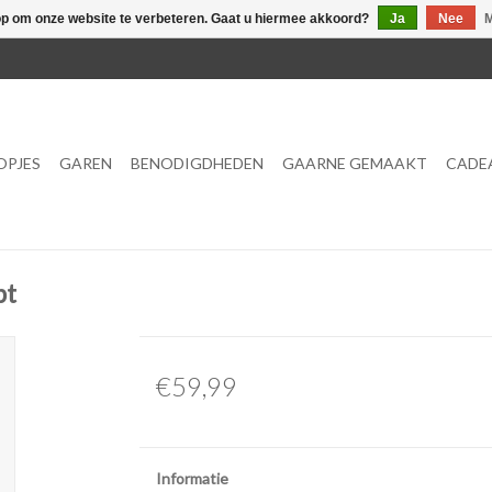
op om onze website te verbeteren. Gaat u hiermee akkoord?
Ja
Nee
M
OPJES
GAREN
BENODIGDHEDEN
GAARNE GEMAAKT
CADE
pt
€59,99
Informatie