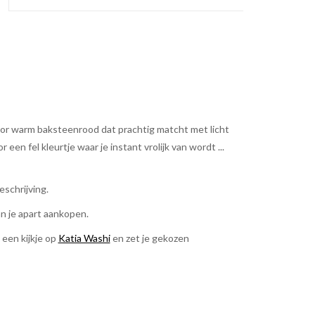
oor warm baksteenrood dat prachtig matcht met licht
r een fel kleurtje waar je instant vrolijk van wordt ...
eschrijving.
an je apart aankopen.
 een kijkje op
Katia Washi
en zet je gekozen