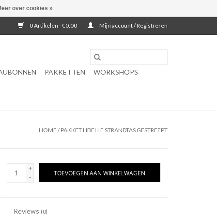
eer over cookies »
0 Artikelen - €0,00
Mijn account / Registreren
AUBONNEN
PAKKETTEN
WORKSHOPS
HOME
/
PAKKET LIBELLE STRANDTAS GESTREEPT
+
TOEVOEGEN AAN WINKELWAGEN
-
Reviews
(0)