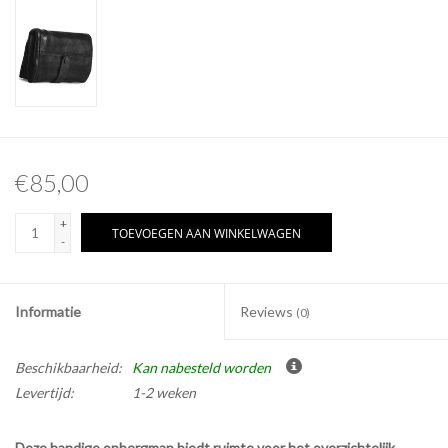
€85,00
+
TOEVOEGEN AAN WINKELWAGEN
-
Informatie
Reviews
(0)
Beschikbaarheid:
Kan nabesteld worden
Levertijd:
1-2 weken
Deze handige opbergmap biedt ruimte voor het overzichtelijk