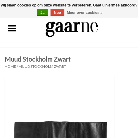
Wij slaan cookies op om onze website te verbeteren. Gaat u hiermee akkoord?
0 Artikelen - €0,00
gaarne.be
Ja
Nee
Meer over cookies »
Patronen
KOOPJES
Muud Stockholm Zwart
Garen
HOME
/
MUUD STOCKHOLM ZWART
Benodigdheden
Gaarne gemaakt
Cadeaubonnen
Pakketten