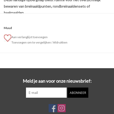
bewaren van breinaaldpunten, rondbreinaaldensets of
haaknaalden.
Daarnaast zijn er ook nog 3 extra vakken en een groot ritsvak
voorzien voor het bewaren van accessoires zoals kabels, naalden,
Muud
stekenmarkeerders, een schaartje etc.
Aan verlanglijst toevoegen
Kenmerken
Toevoegen om te vergelijken
/
Afdrukken
Authentiek geselecteerd leer van topkwaliteit, voor een lange
levensduur
Groot ritsvak
3 open vakken
12 vakken voor naaldpunten of haaknaalden
Meld je aan voor onze nieuwsbrief:
Afmetingen: Hoogte 32 cm – Breedte 39cm
ABONNEER