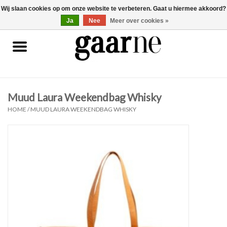
Wij slaan cookies op om onze website te verbeteren. Gaat u hiermee akkoord?
0 Artikelen - €0,00
gaarne.be
Ja
Nee
Meer over cookies »
Patronen
KOOPJES
Muud Laura Weekendbag Whisky
Garen
HOME
/
MUUD LAURA WEEKENDBAG WHISKY
Benodigdheden
Gaarne gemaakt
Cadeaubonnen
Pakketten