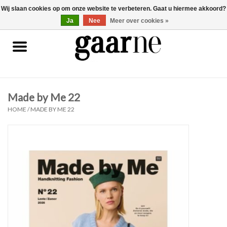
Wij slaan cookies op om onze website te verbeteren. Gaat u hiermee akkoord?
0 Artikelen - €0,00
gaarne.be
Ja
Nee
Meer over cookies »
Patronen
KOOPJES
Made by Me 22
Garen
HOME
/
MADE BY ME 22
Benodigdheden
Gaarne gemaakt
Cadeaubonnen
Pakketten