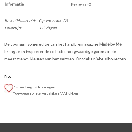
Informatie
Reviews
(0)
Beschikbaarheid:
Op voorraad
(7)
Levertijd:
1-3 dagen
De voorjaar–zomereditie van het handbreimagazine
Made by Me
brengt een inspirerende collectie hoogwaardige garens in de
meest trendy kleuren van het seizoen. Ontdek unieke silhouetten,
opvallende patronen en eigentijdse designs die jouw lente- en
zomergarderobe een frisse, creatieve boost geven.
Rico
Van luchtige shirts en stijlvolle tops tot trendy pullunders, lichte
Aan verlanglijst toevoegen
jasjes, tassen, mutsen en sjaals – deze veelzijdige collectie
Toevoegen om te vergelijken
/
Afdrukken
combineert moderne trends met verrassende structuren en
verfijnde details. Creatieve patroonmixen en krachtige
kleurcombinaties zorgen ervoor dat elk ontwerp een echte
eyecatcher is.
Laat je inspireren en creëer jouw eigen modieuze statement