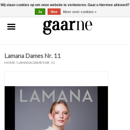
Wij slaan cookies op om onze website te verbeteren. Gaat u hiermee akkoord?
0 Artikelen - €0,00
gaarne.be
Ja
Nee
Meer over cookies »
Patronen
KOOPJES
Lamana Dames Nr. 11
Garen
HOME
/
LAMANA DAMES NR. 11
Benodigdheden
Gaarne gemaakt
Cadeaubonnen
Pakketten