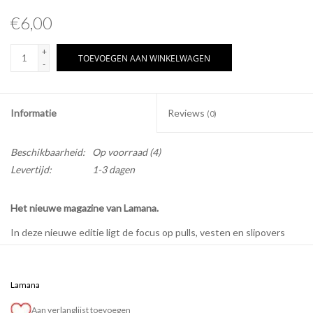
€6,00
+
TOEVOEGEN AAN WINKELWAGEN
-
Informatie
Reviews
(0)
Beschikbaarheid:
Op voorraad
(4)
Levertijd:
1-3 dagen
Het nieuwe magazine van Lamana.
In deze nieuwe editie ligt de focus op pulls, vesten en slipovers
met een variatie van patronen en structuren. Het resultaat is een
mooie collectie die je doorheen heel het jaar kan dragen. De
beschrijvingen zijn zeer duidelijk.
Lamana
Aan verlanglijst toevoegen