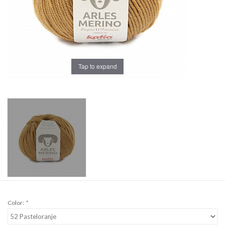
Workshops
Lifestyle
Tap to expand
Color:
*