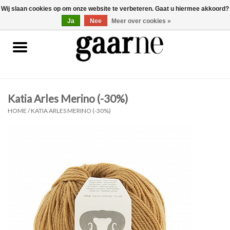
Wij slaan cookies op om onze website te verbeteren. Gaat u hiermee akkoord?
0 Artikelen - €0,00
gaarne.be
Ja
Nee
Meer over cookies »
Patronen
KOOPJES
Katia Arles Merino (-30%)
Garen
HOME
/
KATIA ARLES MERINO (-30%)
Benodigdheden
Gaarne gemaakt
Cadeaubonnen
Pakketten