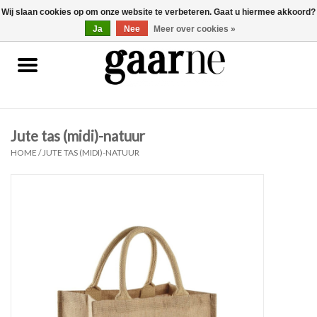
Wij slaan cookies op om onze website te verbeteren. Gaat u hiermee akkoord?
0 Artikelen - €0,00
gaarne.be
Ja
Nee
Meer over cookies »
Patronen
KOOPJES
Jute tas (midi)-natuur
Garen
HOME
/
JUTE TAS (MIDI)-NATUUR
Benodigdheden
Gaarne gemaakt
Cadeaubonnen
Pakketten