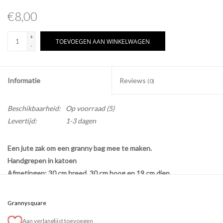
€8,00
+
TOEVOEGEN AAN WINKELWAGEN
-
Informatie
Reviews
(0)
Beschikbaarheid:
Op voorraad
(5)
Levertijd:
1-3 dagen
Een jute zak om een granny bag mee te maken.
Handgrepen in katoen
Afmetingen: 30 cm breed, 30 cm hoog en 19 cm diep
Je hebt 7 bollen Annell Miami nodig om deze tas te maken.
Grannysquare
Aan verlanglijst toevoegen