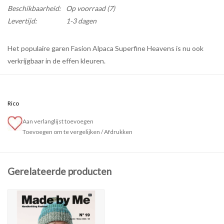
Beschikbaarheid:
Op voorraad
(7)
Levertijd:
1-3 dagen
Het populaire garen Fasion Alpaca Superfine Heavens is nu ook
verkrijgbaar in de effen kleuren.
Dit garen van Rico heeft een zeer losse donzige draad waardoor de
bol garen een ongelooflijk volume en tegelijkertijd heel licht
aanvoelt.
Rico
Het hoogwaardige, zachte garen staat met zijn zachte pluizige
Aan verlanglijst toevoegen
Toevoegen om te vergelijken
/
Afdrukken
draad garant voor heerlijk knus winterbreiwerk.
Technische specificaties
- Samenstelling : 63% Alpaca en 37% Polyamide
Gerelateerde producten
- Looplengte: 140 m / 50 gr.
- Naalddikte: 6 mm
- Stekenverhouding : 12 st. en 20 r = 10 x 10 cm