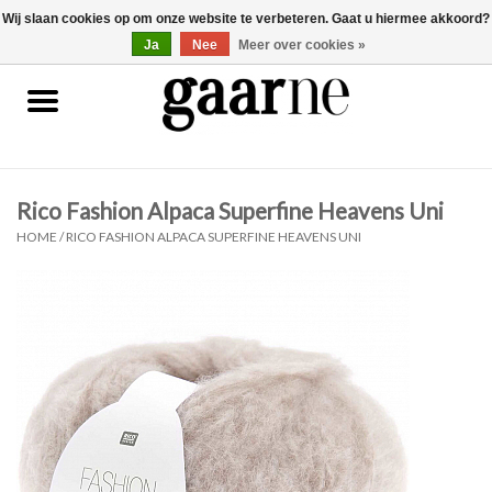
Wij slaan cookies op om onze website te verbeteren. Gaat u hiermee akkoord?
0 Artikelen - €0,00
gaarne.be
Ja
Nee
Meer over cookies »
Patronen
KOOPJES
Rico Fashion Alpaca Superfine Heavens Uni
Garen
HOME
/
RICO FASHION ALPACA SUPERFINE HEAVENS UNI
Benodigdheden
Gaarne gemaakt
Cadeaubonnen
Pakketten