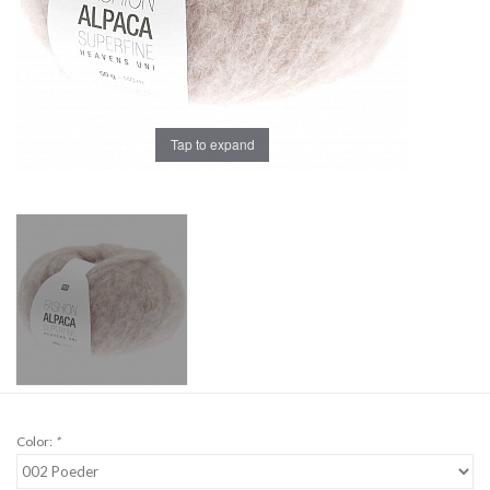
Workshops
Lifestyle
Tap to expand
Color:
*