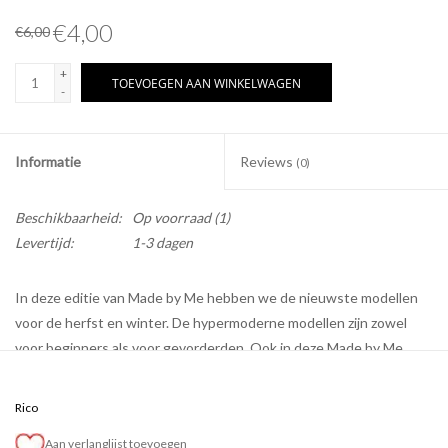
€4,00
€6,00
+
TOEVOEGEN AAN WINKELWAGEN
-
Informatie
Reviews
(0)
Beschikbaarheid:
Op voorraad
(1)
Levertijd:
1-3 dagen
In deze editie van Made by Me hebben we de nieuwste modellen
voor de herfst en winter. De hypermoderne modellen zijn zowel
voor beginners als voor gevorderden. Ook in deze Made by Me
werken we weer met verschillende kleuren. De modellen zijn zoals
steeds gemakkelijk te breien en te haken met gemakkelijk te
Rico
begrijpen instructies.
Aan verlanglijst toevoegen