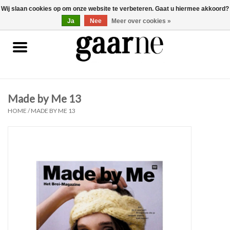
Wij slaan cookies op om onze website te verbeteren. Gaat u hiermee akkoord?
0 Artikelen - €0,00
gaarne.be
Ja
Nee
Meer over cookies »
Patronen
KOOPJES
Made by Me 13
Garen
HOME
/
MADE BY ME 13
Benodigdheden
Gaarne gemaakt
Cadeaubonnen
Pakketten