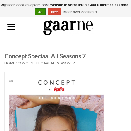
Wij slaan cookies op om onze website te verbeteren. Gaat u hiermee akkoord?
0 Artikelen - €0,00
gaarne.be
Ja
Nee
Meer over cookies »
Patronen
KOOPJES
Concept Speciaal All Seasons 7
Garen
HOME
/
CONCEPT SPECIAAL ALL SEASONS 7
Benodigdheden
Gaarne gemaakt
Cadeaubonnen
Pakketten