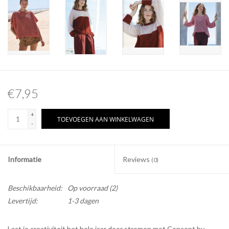
€7,95
+
TOEVOEGEN AAN WINKELWAGEN
-
Informatie
Reviews
(0)
Beschikbaarheid:
Op voorraad
(2)
Levertijd:
1-3 dagen
Laat je creativiteit het hele jaar door stromen met Concept by