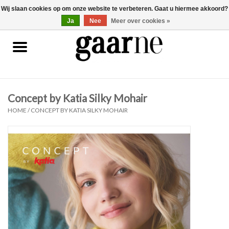
Wij slaan cookies op om onze website te verbeteren. Gaat u hiermee akkoord?
0 Artikelen - €0,00
gaarne.be
Ja
Nee
Meer over cookies »
Patronen
KOOPJES
Concept by Katia Silky Mohair
Garen
HOME
/
CONCEPT BY KATIA SILKY MOHAIR
Benodigdheden
Gaarne gemaakt
Cadeaubonnen
Pakketten