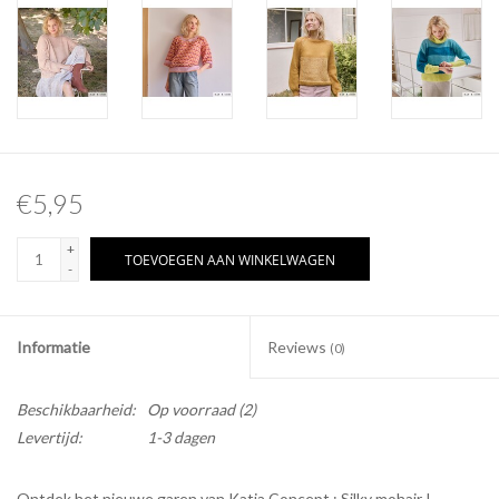
€5,95
+
TOEVOEGEN AAN WINKELWAGEN
-
Informatie
Reviews
(0)
Beschikbaarheid:
Op voorraad
(2)
Levertijd:
1-3 dagen
Ontdek het nieuwe garen van Katia Concept : Silky mohair !