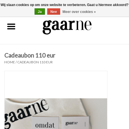
Wij slaan cookies op om onze website te verbeteren. Gaat u hiermee akkoord?
0 Artikelen - €0,00
gaarne.be
Ja
Nee
Meer over cookies »
Patronen
KOOPJES
Cadeaubon 110 eur
Garen
HOME
/
CADEAUBON 110 EUR
Benodigdheden
Gaarne gemaakt
Cadeaubonnen
Pakketten