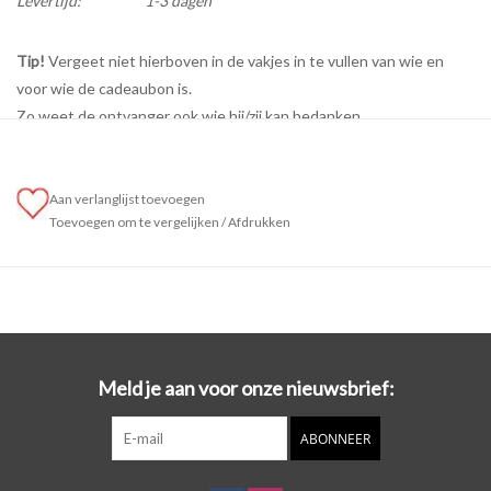
Levertijd:
1-3 dagen
Tip!
Vergeet niet hierboven in de vakjes in te vullen van wie en
voor wie de cadeaubon is.
Zo weet de ontvanger ook wie hij/zij kan bedanken.
Bij
gaar
ne kan je cadeaubonnen kopen van een waarde tussen €10
en €175.
Aan verlanglijst toevoegen
Wil je graag een cadeaubon met een specifieke waarde die je hier
Toevoegen om te vergelijken
/
Afdrukken
niet kan terugvinden? Stuur dan een mail naar
info@gaarne.online
met je persoonlijk verzoek.
Meld je aan voor onze nieuwsbrief:
ABONNEER