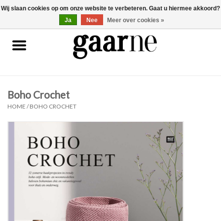
Wij slaan cookies op om onze website te verbeteren. Gaat u hiermee akkoord?
0 Artikelen - €0,00
gaarne.be
Ja
Nee
Meer over cookies »
Patronen
KOOPJES
Boho Crochet
Garen
HOME
/
BOHO CROCHET
Benodigdheden
Gaarne gemaakt
Cadeaubonnen
Pakketten