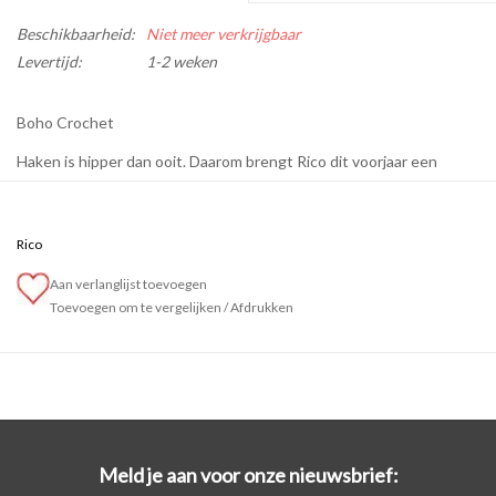
Beschikbaarheid:
Niet meer verkrijgbaar
Levertijd:
1-2 weken
Boho Crochet
Haken is hipper dan ooit. Daarom brengt Rico dit voorjaar een
magazine uit boordevol zomerse haakprojecten in trendy boho-stijl.
De patronen zijn een mix van mode- en woonmodellen die
bohemian chic en vakantiegevoel voor thuis en onderweg beloven.
Rico
Ze bestaan uit verschillende kwaliteiten van garen in zachte
Aan verlanglijst toevoegen
kleuren die perfect bij elkaar passen. In het boek staan 12
Toevoegen om te vergelijken
/
Afdrukken
verschillende modellen.
Meld je aan voor onze nieuwsbrief: